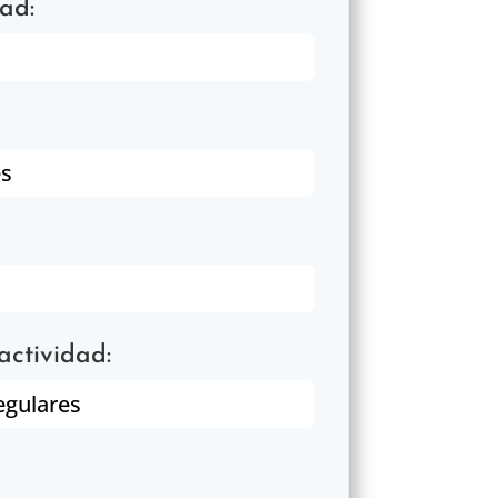
ad:
es
actividad:
egulares