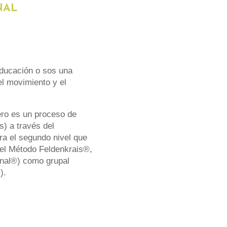
NAL
 educación o sos una
el movimiento y el
ero es un proceso de
s) a través del
ra el segundo nivel que
n el Método Feldenkrais®,
ional®) como grupal
).