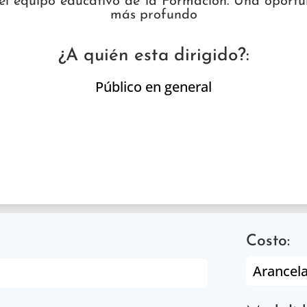
del equipo educativo de la Formación. Una oport
más profundo
¿A quién esta dirigido?:
Público en general
Costo:
Arancel